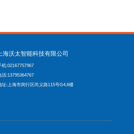
上海沃太智能科技有限公司
机:02167757967
话:13795364767
地址:上海市闵行区尚义路115号G4,6楼